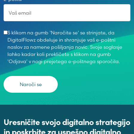
S klikom na gumb 'Naročite se' se strinjate, da
DigitalFlowz obdeluje in shranjuje vaš e-poštni
naslov za namene pošiljanja novic. Svoje soglasje
lahko kadar koli prekličete s klikom na gumb
'Odjava' v nogi prejetega e-poštnega sporočila.
Naroči se
Uresničite svojo digitalno strategijo
in poskrbite za uspešno digitalno