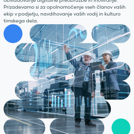
obvladovanje digitalne preobrazbe in inoviranje.
Prizadevamo si za opolnomočenje vseh članov vaših
ekip v podjetju, navdihovanje vaših vodij in kulturo
timskega dela.