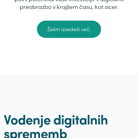
preobrazbo v krajšem času, kot sicer.
Želim izvedeti več.
Vodenje digitalnih
sprememb