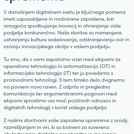
V današnjem digitalnem svetu je ključnega pomena
imeti usposobljene in motivirane zaposlene, kar
omogoča spodbujanje inovacij in ohranjanje vaše
podjetje konkurenčno. Naše storitve so namenjene
ustvarjanju kulture sodelovanja, odstranjevanju ovir in
razvoju inovacijskega okolja v vašem podjetju.
Tu smo, da z vami zapolnimo vrzel med ekipami za
operativno tehnologijo in avtomatizacijo (OT) in
informacijsko tehnologijo (IT) ter ju povežemo s
proizvodnimi tehnologi. S tem timsko delo dvignemo
na povsem novo raven. Z odprto in pregledno
komunikacijo ter argumentiranimi pogovori med
ekipami sprostimo vso moč pozitivnih odnosov in
digitalnih tehnologij v korist vašega podjetja.
Z našimi storitvami vaše zaposlene opremimo z orodji,
razmišljanjem in viri, ki so bistveni za suvereno