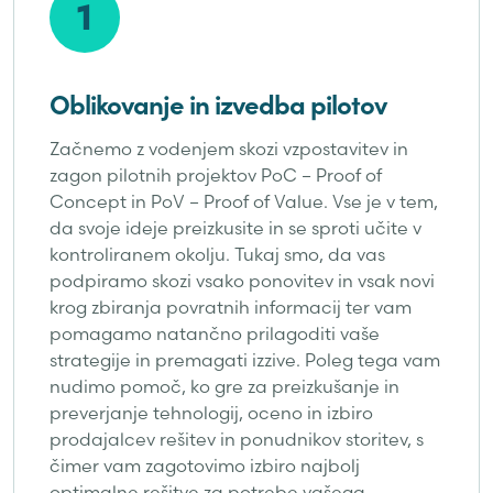
1
Oblikovanje in izvedba pilotov
Začnemo z vodenjem skozi vzpostavitev in
zagon pilotnih projektov PoC – Proof of
Concept in PoV – Proof of Value. Vse je v tem,
da svoje ideje preizkusite in se sproti učite v
kontroliranem okolju. Tukaj smo, da vas
podpiramo skozi vsako ponovitev in vsak novi
krog zbiranja povratnih informacij ter vam
pomagamo natančno prilagoditi vaše
strategije in premagati izzive. Poleg tega vam
nudimo pomoč, ko gre za preizkušanje in
preverjanje tehnologij, oceno in izbiro
prodajalcev rešitev in ponudnikov storitev, s
čimer vam zagotovimo izbiro najbolj
optimalne rešitve za potrebe vašega